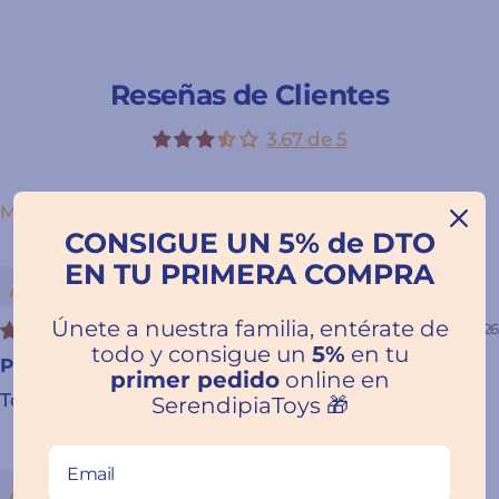
Reseñas de Clientes
3.67 de 5
SORT BY
CONSIGUE UN 5% de DTO
EN TU PRIMERA COMPRA
LOLA MUÑOZ
Únete a nuestra familia, entérate de
01/02/2026
todo y consigue un
5%
en tu
Perfecto
primer pedido
online en
Todo perfecto y envío súper rápido.
SerendipiaToys 🎁
Ana María Méndez Leon