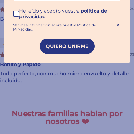
03/07/2024
He leído y acepto vuestra
política de
privacidad
Bloques MELI - MAXI 50 piezas
Ver más información sobre nuestra Política de
Privacidad.
Isabel M
QUIERO UNIRME
12/17/2023
Bonito y Rapido
Todo perfecto, con mucho mimo envuelto y detalle
incluido.
Nuestras familias hablan por
nosotros ❤️