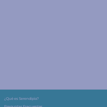
A partir de 1 año
Bloques MELI - MAXI 50
piezas
3
€21.95
¿Qué es Serendipia?
Preguntas Frecuentes