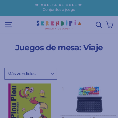
Ir
✏️ VUELTA AL COLE ✏️
directamente
Conjuntos a juego
diapositivas
al
pausa
contenido
NAVEGACIÓN
BUSC
C
Juegos de mesa: Viaje
ORDENAR