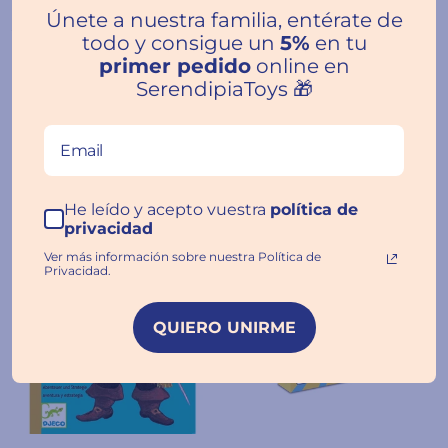
(Nuevo Formato) -
para la motricidad fina
Únete a nuestra familia, entérate de
Juego de vocabulario y
todo y consigue un
5
5%
en tu
5
palabras
primer pedido
online en
€19.99
€12.99
SerendipiaToys 🎁
He leído y acepto vuestra
política de
privacidad
Ver más información sobre nuestra Política de
Privacidad.
QUIERO UNIRME