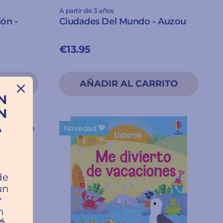
A partir de 3 años
ión -
Ciudades Del Mundo - Auzou
€13.95
N
N
A
Agotado
Novedad 💖
a
de
un
r
n