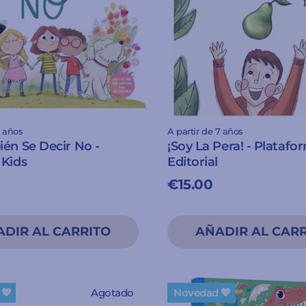
5 años
A partir de 7 años
én Se Decir No -
¡Soy La Pera! - Platafo
 Kids
Editorial
€15.00
💖
Agotado
Novedad 💖