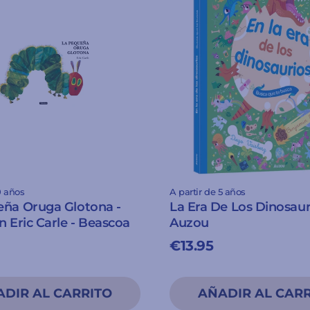
0 años
A partir de 5 años
eña Oruga Glotona -
La Era De Los Dinosaur
n Eric Carle - Beascoa
Auzou
€13.95