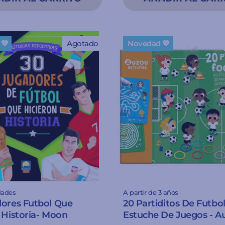
💖
Agotado
Novedad 💖
dades
A partir de 3 años
dores Futbol Que
20 Partiditos De Futbol
 Historia- Moon
Estuche De Juegos - A