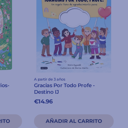
A partir de 3 años
ios-
Gracias Por Todo Profe -
Destino IJ
€14.96