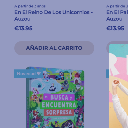
A partir de 3 años
A partir de 
En El Reino De Los Unicornios -
En El Pa
Auzou
Auzou
€13.95
€13.95
Novedad 💖
Novedad 