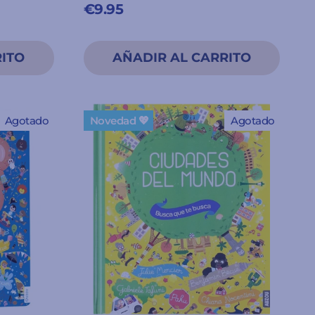
€9.95
Agotado
Novedad 💖
Agotado