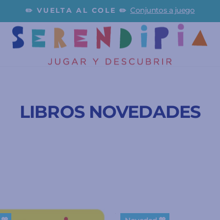
por una pequeña cuo
N COSTE O HASTA EN 12 MESES
diapositivas
pausa
LIBROS NOVEDADES