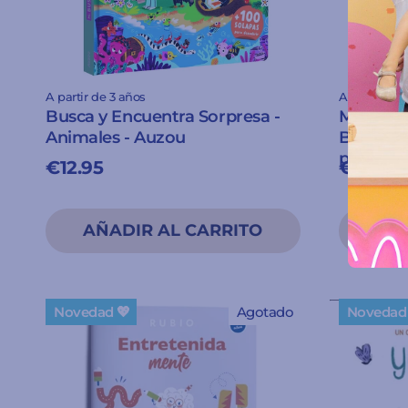
A partir de 3 años
A partir de 
Busca y Encuentra Sorpresa -
Monumen
Animales - Auzou
Busca y 
panorám
€12.95
€12.00
Novedad 💖
Agotado
Novedad 