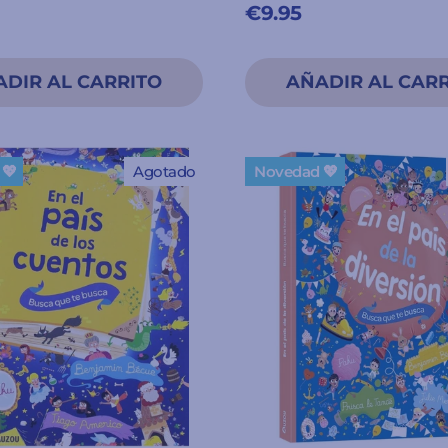
€9.95
💖
Agotado
Novedad 💖