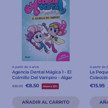
A partir de 4 años
A partir de 
Agencia Dental Mágica 1 - El
La Pequ
Colmillo Del Vampiro - Algar
Colecció
Precio
Precio
€8.50
€15.95
€10.95
Ahorra 22%
habitual
de
oferta