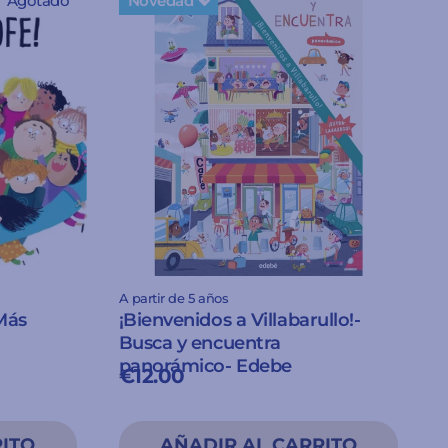
Agotado
Novedad 💖
A partir de 5 años
Más
¡Bienvenidos a Villabarullo!-
Busca y encuentra
panorámico- Edebe
€12.00