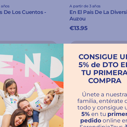
3 años
A partir de 3 años
ís De Los Cuentos -
En El País De La Divers
Auzou
€13.95
CONSIGUE U
5% de DTO E
TU PRIMER
💖
Agotado
Novedad 💖
COMPRA
Únete a nuestr
familia, entérate 
todo y consigue 
5%
en tu
prime
pedido
online e