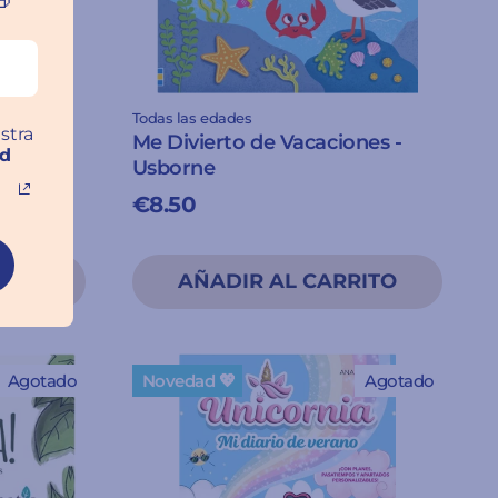

Todas las edades
stra
l Mundo
Me Divierto de Vacaciones -
ad
Usborne
€8.50
Agotado
Novedad 💖
Agotado