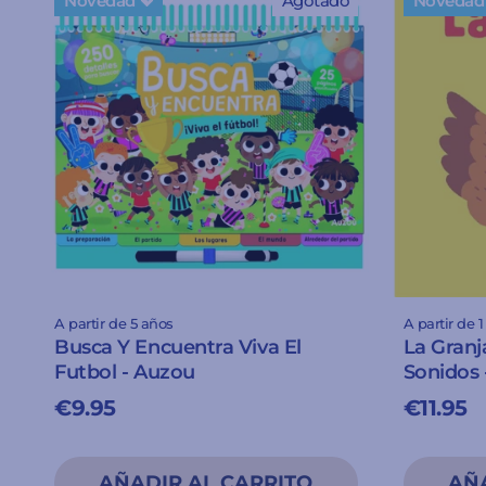
Novedad 💖
Agotado
Novedad 
A partir de 5 años
A partir de 
Busca Y Encuentra Viva El
La Granj
Futbol - Auzou
Sonidos 
€9.95
€11.95