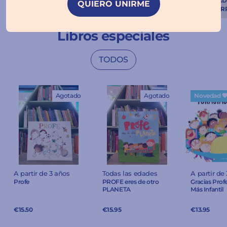
QUIERO UNIRME
Libros especiales
TODOS
Agotado
Agotado
Novedad 
A partir de 3 años
Todas las edades
A partir de
Profe
PROFE eres de otro
Gracias Prof
PLANETA
Más Infantil
€15.50
€15.95
€13.95