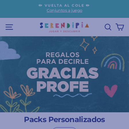
Ir
✏️ VUELTA AL COLE ✏️
directamente
Conjuntos a juego
diapositivas
al
pausa
contenido
NAVEGACIÓN
BUSC
C
Packs Personalizados