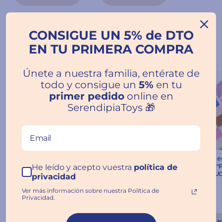
Regalos UO
CONSIGUE UN 5% de DTO
EN TU PRIMERA COMPRA
TODOS
Únete a nuestra familia, entérate de
Agotado
Agotado
todo y consigue un
5%
en tu
primer pedido
online en
SerendipiaToys 🎁
Todas las edades
Todas las edades
Todas las 
He leído y acepto vuestra
política de
Bolso "Profe molas
Botella de Agua "Profe
Calcetines "
mucho" - UO
molas mucho" - UO
mucho" - U
privacidad
Ver más información sobre nuestra Política de
€19.95
€22.95
€10.95
Privacidad.