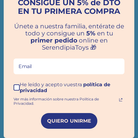
CONSIGUE UN 5% de DTO
¿Qué es Serendipia?
EN TU PRIMERA COMPRA
Preguntas Frecuentes
Envíos
Únete a nuestra familia, entérate de
todo y consigue un
5%
en tu
Cambios y Devoluciones
primer pedido
online en
Contacta
SerendipiaToys 🎁
Trabaja en SerendipiaToys
Blog
Términos del servicio
He leído y acepto vuestra
política de
Política de reembolso
privacidad
Ver más información sobre nuestra Política de
Privacidad.
Aviso legal y condiciones de uso
Política de privacidad
QUIERO UNIRME
Política de cookies