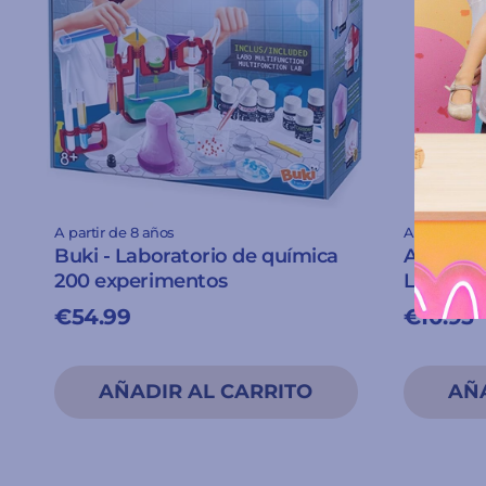
A partir de 8 años
A partir de 
Buki - Laboratorio de química
Anna Kad
200 experimentos
Luna Lle
€54.99
€10.95