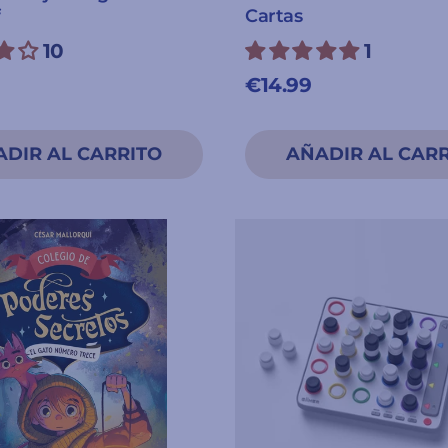
f
Cartas
10
1
€14.99