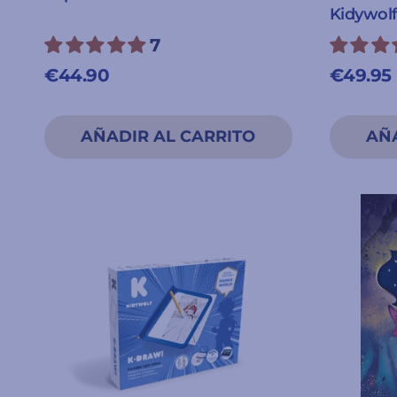
Kidywol
7
€44.90
€49.95