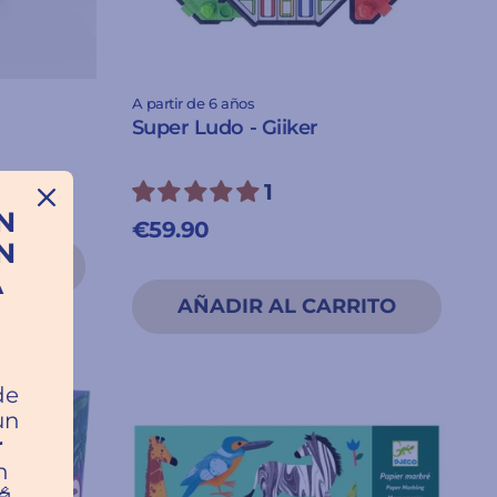
A partir de 6 años
Super Ludo - Giiker
1
N
€59.90
N
A
a
de
un
r
n