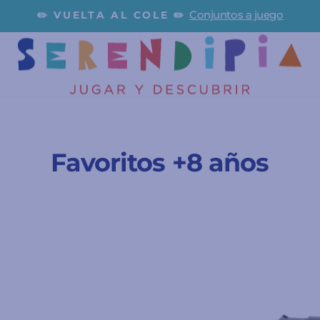
por una pequeña cuo
N COSTE O HASTA EN 12 MESES
diapositivas
pausa
Favoritos +8 años