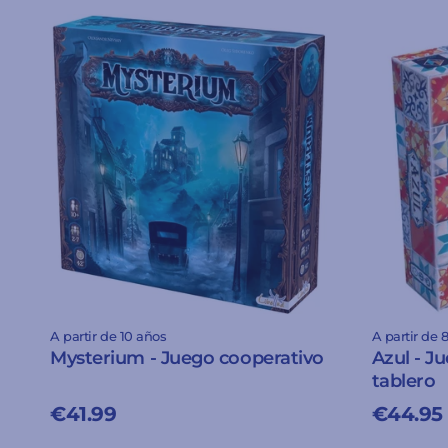
A partir de 10 años
A partir de 
Mysterium - Juego cooperativo
Azul - J
tablero
€41.99
€44.95