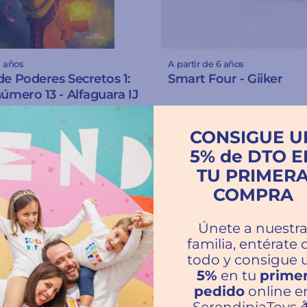
7 años
A partir de 6 años
de Poderes Secretos 1:
Smart Four - Giiker
número 13 - Alfaguara IJ
€59.90
CONSIGUE U
5% de DTO E
TU PRIMER
COMPRA
Únete a nuestr
familia, entérate 
todo y consigue 
5%
en tu
prime
pedido
online e