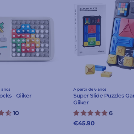
6 años
A partir de 6 años
ocks - Giiker
Super Slide Puzzles Ga
Giiker
10
6
€45.90