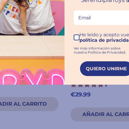
SerendipiaToys 
He leído y acepto vue
política de privacid
Ver más información sobre
nuestra Política de Privacidad.
6 años
A partir de 8 años
abra 1: El Club de la
Survive The Island
QUIERO UNIRME
na - Destino
1
€29.99