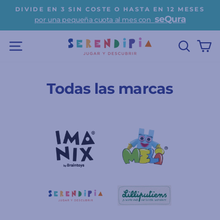
Ir
DIVIDE EN 3 SIN COSTE O HASTA EN 12 MESES
directamente
seQura
por una pequeña cuota al mes con
diapositivas
al
pausa
contenido
NAVEGACIÓN
BUSC
C
Todas las marcas