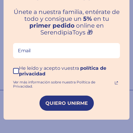
Únete a nuestra familia, entérate de
todo y consigue un
5%
en tu
primer pedido
online en
Reseñas de Clientes
SerendipiaToys 🎁
Escribir una
He leído y acepto vuestra
política de
reseña
privacidad
Ver más información sobre nuestra Política de
Privacidad.
Nuestras familias hablan por
QUIERO UNIRME
nosotros ❤️