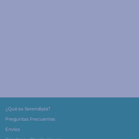
A partir de 8 años
Walkie Talkie Rojo/Azul
- Kidywolf
€54.90
¿Qué es Serendipia?
Preguntas Frecuentes
Envíos