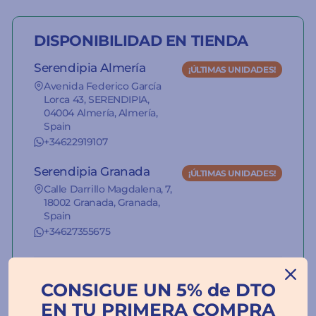
DISPONIBILIDAD EN TIENDA
Serendipia Almería
¡ÚLTIMAS UNIDADES!
Avenida Federico García
Lorca 43, SERENDIPIA,
04004 Almería, Almería,
Spain
+34622919107
Serendipia Granada
¡ÚLTIMAS UNIDADES!
Calle Darrillo Magdalena, 7,
18002 Granada, Granada,
Spain
+34627355675
La información del stock de nuestras
tiendas es orientativa.
CONSIGUE UN 5% de DTO
EN TU PRIMERA COMPRA