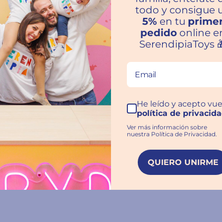
todo y consigue 
ras familias hablan por nosot
5%
en tu
prime
pedido
online e
SerendipiaToys 
★★★★★
Inmejorable
He leído y acepto vue
Trato excelente y envío súper rápido. Volveré
política de privacid
a comprar. Recomendable al 100%
Ver más información sobre
nuestra Política de Privacidad.
Rosa María Gonzalez
Jaén
QUIERO UNIRME