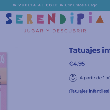
Conjuntos a juego
✏️ VUELTA AL COLE ✏️
diapositivas
pausa
Tatuajes in
€4.95
Precio
habitual
A partir de 1 a
¡Tatuajes infantiles!