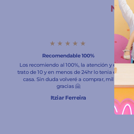
Nuest
★★★★★
Recomendable 100%
Los recomiendo al 100%, la atención y el
trato de 10 y en menos de 24hr lo tenia en
casa. Sin duda volveré a comprar, mil
gracias 🤗
Itziar Ferreira
A Coruña