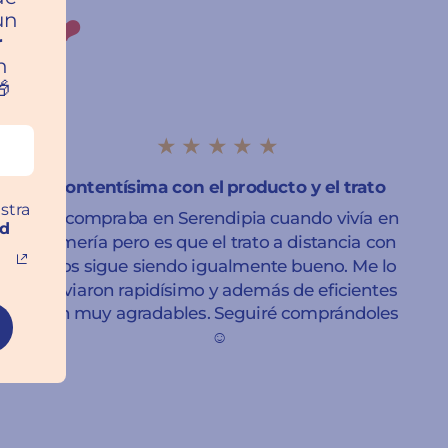
un
ros ❤️
r
n

★★★★★
Contentísima con el producto y el trato
stra
Ya compraba en Serendipia cuando vivía en
ad
Almería pero es que el trato a distancia con
ellos sigue siendo igualmente bueno. Me lo
enviaron rapidísimo y además de eficientes
son muy agradables. Seguiré comprándoles
☺️
Sara Leticia Domínguez
Granada