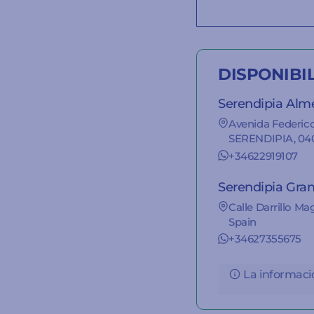
DISPONIBI
Serendipia Alm
Avenida Federico
SERENDIPIA, 040
+34622919107
Serendipia Gra
Calle Darrillo Ma
Spain
+34627355675
La informació