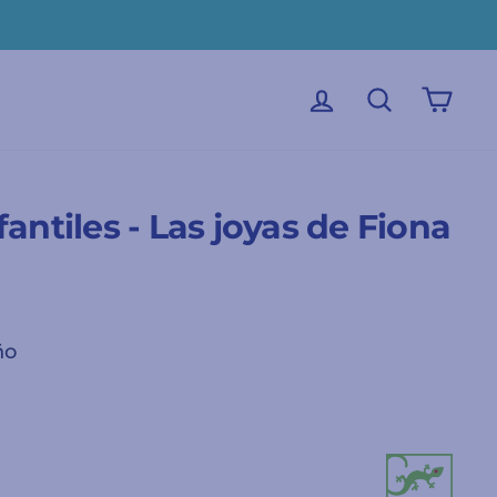
INICIAR SESIÓN
BUSCAR
CAR
fantiles - Las joyas de Fiona
ño