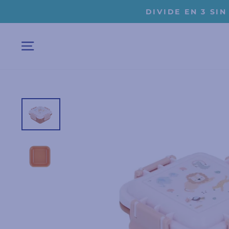
Ir
☀
directamente
al
contenido
NAVEGACIÓN