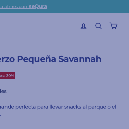
ina
INICIAR SESIÓN
BUSCAR
CAR
erzo Pequeña Savannah
cio
rra 30%
rta
des
ande perfecta para llevar snacks al parque o el
.