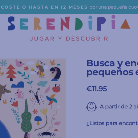
Para playa y pi
☀️ IMPRESCINDIBLES DE VERANO ☀️
diapositivas
pausa
Busca y en
pequeños e
€11.95
Precio
habitual
A partir de 2 
¿Listos para encont