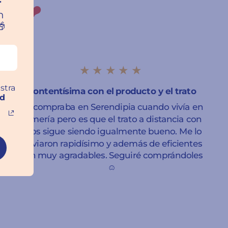
r
ros ❤️
n

★★★★★
stra
Contentísima con el producto y el trato
ad
Ya compraba en Serendipia cuando vivía en
Almería pero es que el trato a distancia con
ellos sigue siendo igualmente bueno. Me lo
enviaron rapidísimo y además de eficientes
son muy agradables. Seguiré comprándoles
☺️
Sara Leticia Domínguez
Granada