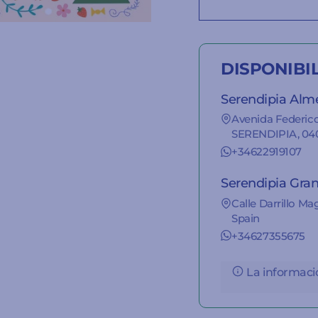
DISPONIBI
Serendipia Alm
Avenida Federico
SERENDIPIA, 040
+34622919107
Serendipia Gra
Calle Darrillo Ma
Spain
+34627355675
La informació