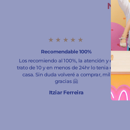
Nuest
★★★★★
Recomendable 100%
Los recomiendo al 100%, la atención y el
trato de 10 y en menos de 24hr lo tenia en
casa. Sin duda volveré a comprar, mil
gracias 🤗
Itziar Ferreira
A Coruña