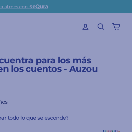
scina
INICIAR SESIÓN
BUSCAR
CAR
cuentra para los más
n los cuentos - Auzou
años
rar todo lo que se esconde?