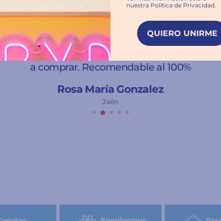
nuestra Política de Privacidad.
★★★★★
QUIERO UNIRME
Inmejorable
Trato excelente y envío súper rápido. Volveré
a comprar. Recomendable al 100%
Rosa María Gonzalez
Jaén