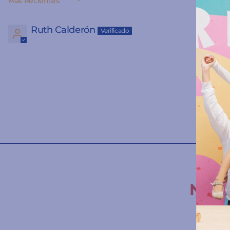
SORT BY
Ruth Calderón
M
Nuest