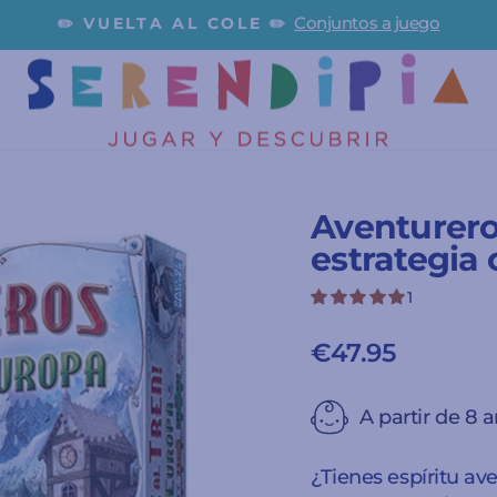
Conjuntos a juego
✏️ VUELTA AL COLE ✏️
diapositivas
pausa
Aventurero
estrategia 
1
€47.95
Precio
habitual
A partir de 8 
¿Tienes espíritu av