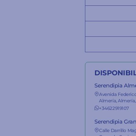
DISPONIBI
Serendipia Alm
Avenida Federic
Almería, Almería,
+34622919107
Serendipia Gra
Calle Darrillo Ma