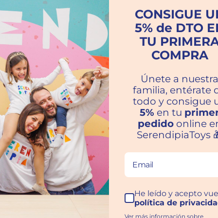
CONSIGUE U
5% de DTO E
TU PRIMER
uy satisfecha con la compra!
COMPRA
Únete a nuestr
familia, entérate 
todo y consigue 
5%
en tu
prime
pedido
online e
SerendipiaToys 
ras familias hablan por nosot
He leído y acepto vue
política de privacid
Ver más información sobre