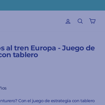
INICIAR SESIÓN
BUSCAR
CAR
s al tren Europa - Juego de
con tablero
años
enturero? Con el juego de estrategia con tablero