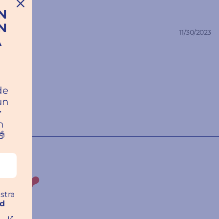
N
N
11/30/2023
A
a
de
un
r
n

ros ❤️
stra
ad