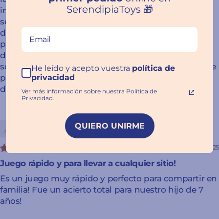
SerendipiaToys 🎁
innovadora y más especial que he visto... el
serendipia school... donde coordinan y hacen un
despliegue de las distintas editoriales para que
podamos conocer y probar sus propuestas, algunas
de ellas trabajan en excludividad con ellos... así que
solamente puedo decir que gracias por el cariño que
He leído y acepto vuestra
política de
ponen a todo lo que hacen. ¡¡¡Que sigamos
privacidad
disfrutándoos siempre!!!!
Ver más información sobre nuestra Política de
Privacidad.
Alba Diaz
QUIERO UNIRME
03/01/2025
Juego rápido y para llevar a cualquier sitio!
Es un juego muy rápido y perfecto para compartir en
familia! Fue un acierto total para nuestro hijo de 7
años!