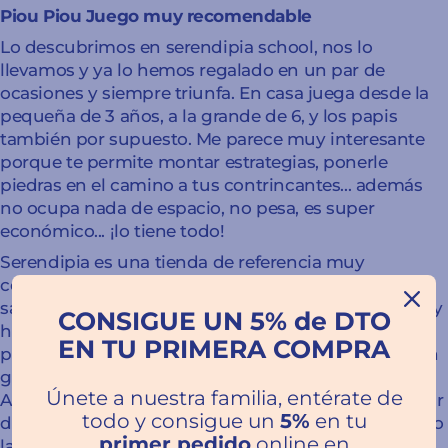
Piou Piou Juego muy recomendable
Lo descubrimos en serendipia school, nos lo
llevamos y ya lo hemos regalado en un par de
ocasiones y siempre triunfa. En casa juega desde la
pequeña de 3 años, a la grande de 6, y los papis
también por supuesto. Me parece muy interesante
porque te permite montar estrategias, ponerle
piedras en el camino a tus contrincantes... además
no ocupa nada de espacio, no pesa, es super
económico... ¡lo tiene todo!
Serendipia es una tienda de referencia muy
completa, que sabe asesorarte porque se nota que
saben de lo que hablan; porque también son papis y
CONSIGUE UN 5% de DTO
han jugado a esos juegos, han leído esos libros, han
EN TU PRIMERA COMPRA
probado lo que te están vendiendo... ; porque tienen
gusto y tienen iniciativa.. y los que vivimos en
Únete a nuestra familia, entérate de
Almería lo sabemos yvtenenos la suerte de participar
todo y consigue un
5%
en tu
de ello (cuentacuentos, pintacaras, actividades como
primer pedido
online en
la noche en blanco, y para mi la propuesta más