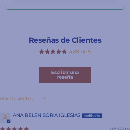
Reseñas de Clientes
4.88 de 5
Escribir una
reseña
SORT BY
ANA BELEN SORIA IGLESIAS
07/26/2026