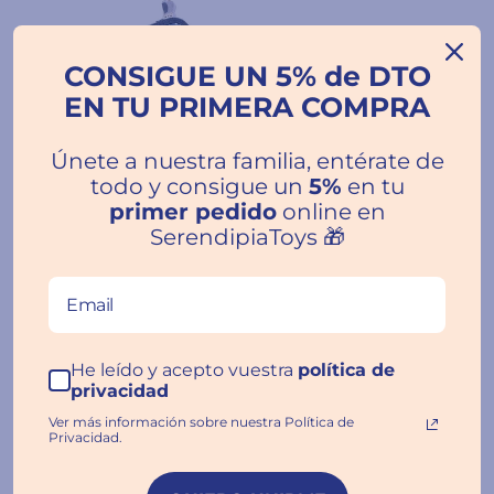
CONSIGUE UN 5% de DTO
EN TU PRIMERA COMPRA
Únete a nuestra familia, entérate de
todo y consigue un
5%
en tu
primer pedido
online en
A partir de 3 años
SerendipiaToys 🎁
Estuche Plumier Doble
Magical Forest - Tutete
Precio
Precio
€9.95
€15.95
Ahorra 38%
habitual
de
oferta
He leído y acepto vuestra
política de
privacidad
Ver más información sobre nuestra Política de
Privacidad.