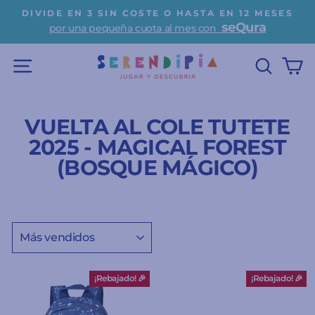
Ir
DIVIDE EN 3 SIN COSTE O HASTA EN 12 MESES
directamente
seQura
por una pequeña cuota al mes con
diapositivas
al
pausa
contenido
NAVEGACIÓN
BUSC
C
VUELTA AL COLE TUTETE
2025 - MAGICAL FOREST
(BOSQUE MÁGICO)
ORDENAR
¡Rebajado! 🎉
¡Rebajado! 🎉