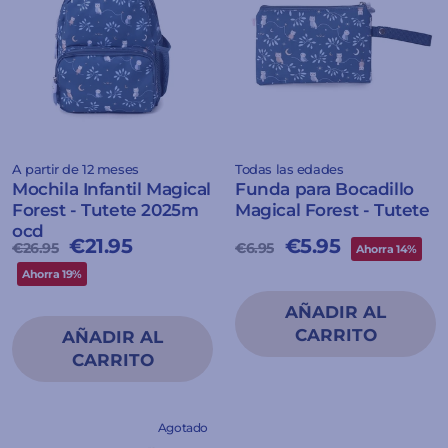
A partir de 12 meses
Todas las edades
Mochila Infantil Magical
Funda para Bocadillo
Forest - Tutete 2025m
Magical Forest - Tutete
ocd
Precio
Precio
€21.95
Precio
Precio
€5.95
€26.95
€6.95
Ahorra 14%
habitual
de
habitual
de
Ahorra 19%
oferta
oferta
Agotado