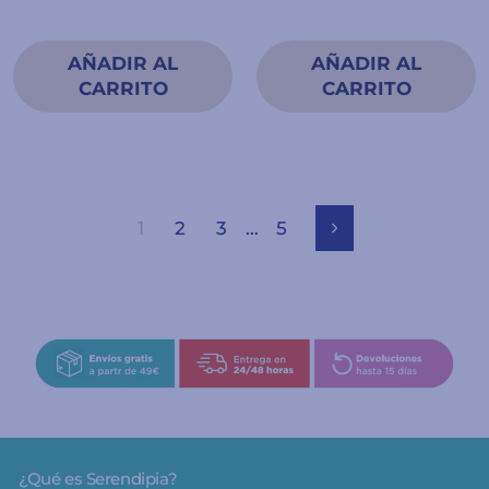
1
2
3
…
5
Siguiente
¿Qué es Serendipia?