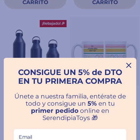
¡Rebajado! 🎉
CONSIGUE UN 5% de DTO
EN TU PRIMERA COMPRA
Todas las edades
Todas las edades
Únete a nuestra familia, entérate de
Botella Chilly Serie 3
Taza "Profe, eres muy
todo y consigue un
5%
en tu
Astral Navy
TOP" - UO
primer pedido
online en
Precio
Precio
De €28.05
€12.95
SerendipiaToys 🎁
€33.00
habitual
de
Ahorra 15%
oferta