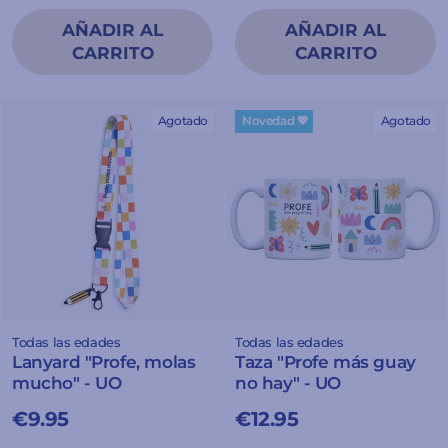
Agotado
Novedad 💖
Agotado
Todas las edades
Todas las edades
Lanyard "Profe, molas
Taza "Profe más guay
mucho" - UO
no hay" - UO
€9.95
€12.95