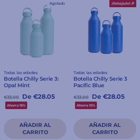
Agotado
¡Rebajado! 🎉
Todas las edades
Todas las edades
Botella Chilly Serie 3:
Botella Chilly Serie 3
Opal Mint
Pacific Blue
Precio
Precio
De €28.05
Precio
Precio
De €28.05
€33.00
€33.00
habitual
de
habitual
de
Ahorra 15%
Ahorra 15%
oferta
oferta