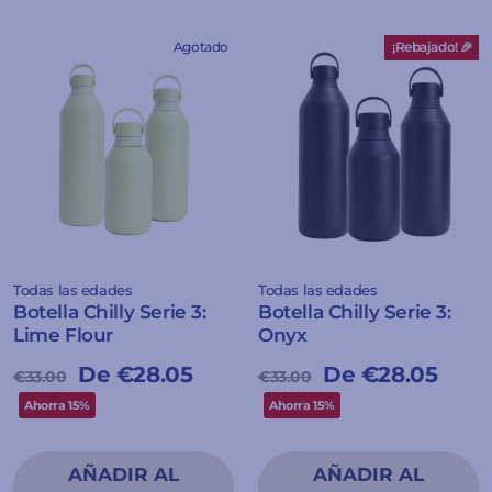
Agotado
¡Rebajado! 🎉
Todas las edades
Todas las edades
Botella Chilly Serie 3:
Botella Chilly Serie 3:
Lime Flour
Onyx
Precio
Precio
De €28.05
Precio
Precio
De €28.05
€33.00
€33.00
habitual
de
habitual
de
Ahorra 15%
Ahorra 15%
oferta
oferta