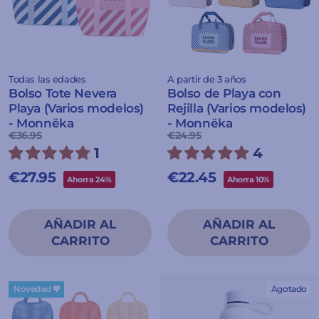
Todas las edades
A partir de 3 años
Bolso Tote Nevera
Bolso de Playa con
Playa (Varios modelos)
Rejilla (Varios modelos)
- Monnëka
- Monnëka
Precio
Precio
Precio
Precio
€36.95
€24.95
habitual
de
habitual
de
1
4
oferta
oferta
€27.95
€22.45
Ahorra 24%
Ahorra 10%
Novedad 💖
Agotado