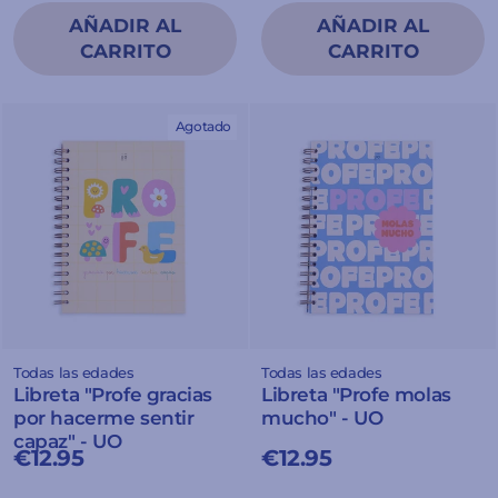
Agotado
Todas las edades
Todas las edades
Libreta "Profe gracias
Libreta "Profe molas
por hacerme sentir
mucho" - UO
capaz" - UO
€12.95
€12.95