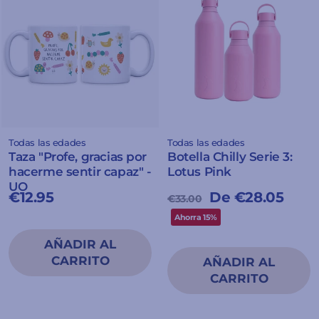
Todas las edades
Todas las edades
Taza "Profe, gracias por
Botella Chilly Serie 3:
hacerme sentir capaz" -
Lotus Pink
UO
€12.95
Precio
Precio
De €28.05
€33.00
habitual
de
Ahorra 15%
oferta