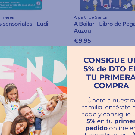
 6 meses
A partir de 5 años
 sensoriales - Ludi
A Bailar - Libro de Pega
Auzou
€9.95
CONSIGUE U
5% de DTO E
TU PRIMER
COMPRA
Únete a nuestr
familia, entérate 
todo y consigue 
5%
en tu
prime
pedido
online e