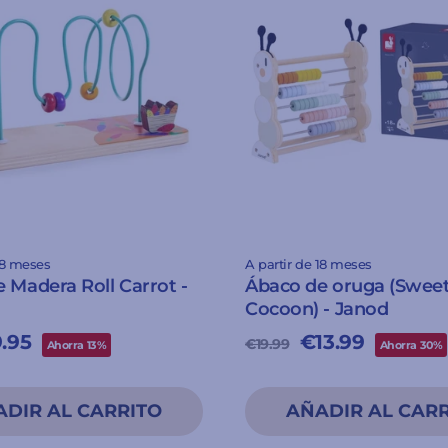
18 meses
A partir de 18 meses
 Madera Roll Carrot -
Ábaco de oruga (Swee
Cocoon) - Janod
ecio
.95
Precio
Precio
€13.99
€19.99
Ahorra 13%
Ahorra 30%
l
e
habitual
de
erta
oferta