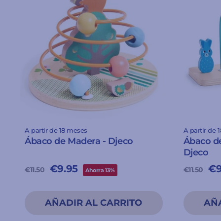
A partir de 18 meses
A partir de 
Ábaco de Madera - Djeco
Ábaco de
Djeco
Precio
Precio
€9.95
Precio
Pr
€9
€11.50
€11.50
Ahorra 13%
habitual
de
habitua
d
oferta
of