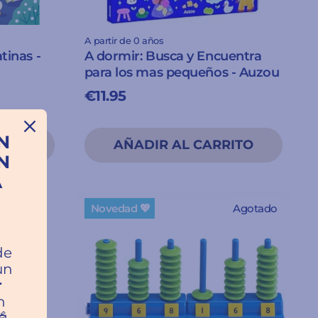
A partir de 0 años
tinas -
A dormir: Busca y Encuentra
para los mas pequeños - Auzou
€11.95
N
N
A
Novedad 💖
Agotado
a
de
un
r
n