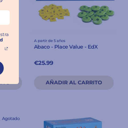

stra
ad
A partir de 5 años
ueña -
Abaco - Place Value - EdX
€25.99
Agotado