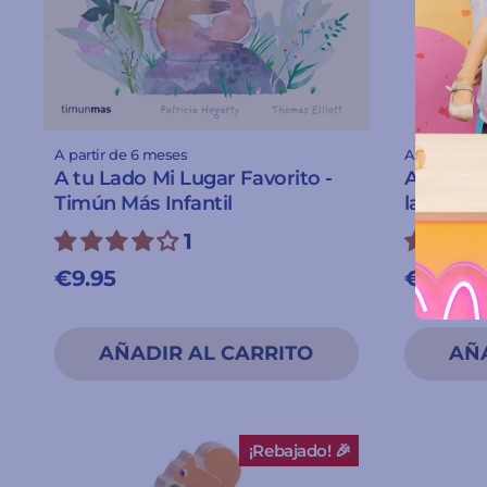
A partir de 6 meses
A partir de 
A tu Lado Mi Lugar Favorito -
A veces
Timún Más Infantil
la cabeza
1
€9.95
€17.50
¡Rebajado! 🎉