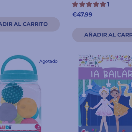
1
€47.99
Agotado