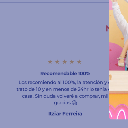
Nuest
★★★★★
Recomendable 100%
Los recomiendo al 100%, la atención y el
trato de 10 y en menos de 24hr lo tenia en
casa. Sin duda volveré a comprar, mil
gracias 🤗
Itziar Ferreira
A Coruña