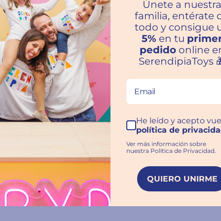
Únete a nuestr
familia, entérate 
todo y consigue 
5%
en tu
prime
ras familias hablan por nosot
pedido
online e
SerendipiaToys 
★★★★★
He leído y acepto vue
Inmejorable
política de privacid
Trato excelente y envío súper rápido. Volveré
Ver más información sobre
nuestra Política de Privacidad.
a comprar. Recomendable al 100%
Rosa María Gonzalez
QUIERO UNIRME
Jaén