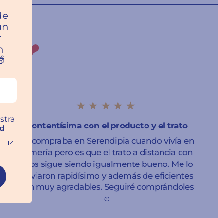
a
de
un
r
ros ❤️
n

★★★★★
stra
Contentísima con el producto y el trato
ad
Ya compraba en Serendipia cuando vivía en
Almería pero es que el trato a distancia con
ellos sigue siendo igualmente bueno. Me lo
enviaron rapidísimo y además de eficientes
son muy agradables. Seguiré comprándoles
☺️
Sara Leticia Domínguez