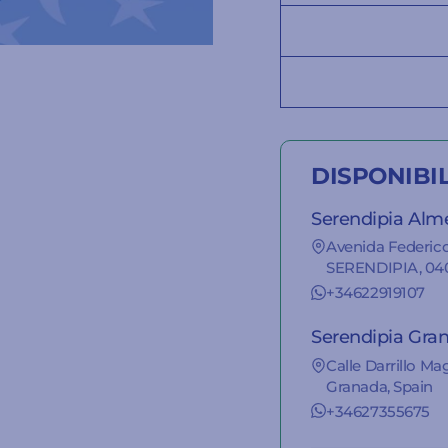
DISPONIBI
Serendipia Alm
Avenida Federico
SERENDIPIA, 040
+34622919107
Serendipia Gra
Calle Darrillo Ma
Granada, Spain
+34627355675