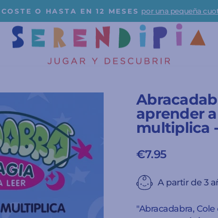
por una pequeña cuo
N COSTE O HASTA EN 12 MESES
diapositivas
pausa
Abracadabr
aprender a 
multiplica 
€7.95
Precio
habitual
A partir de 3 
"Abracadabra, Cole 