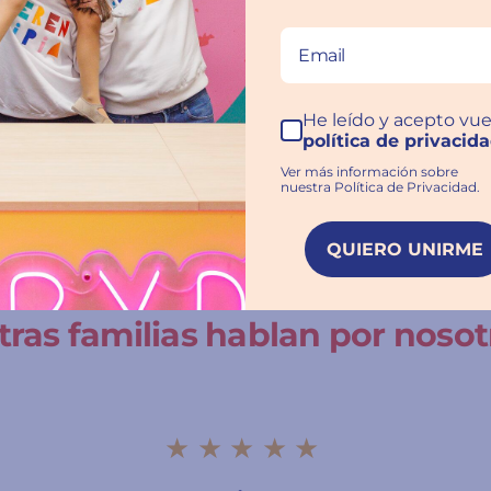
cierto seguro
bamos buscando un juguete completamente diferente p
ue nos lo llevamos y le encanta
He leído y acepto vue
política de privacid
Ver más información sobre
nuestra Política de Privacidad.
QUIERO UNIRME
ras familias hablan por nosot
★★★★★