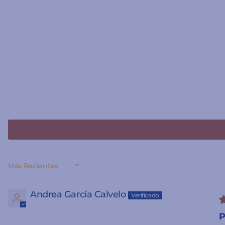
SORT BY
Andrea García Calvelo
P