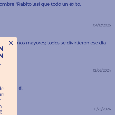
ombre "Rabito",así que todo un éxito.
04/12/2025
s sus primos mayores; todos se divirtieron ese día
N
N
A
12/05/2024
a
ado con él.
de
un
r
n
11/23/2024
