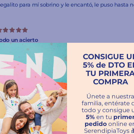
egalito para mí sobrino y le encantó, le puso hasta n
odo un acierto
l perro era para regalar y le encantó al niño y a todo
CONSIGUE U
on el perro. Todo un acierto
5% de DTO E
TU PRIMER
COMPRA
antástico
Únete a nuestr
ompré el perrito para un niño de 1 año y está encant
familia, entérate 
todo y consigue 
5%
en tu
prime
pedido
online e
SerendipiaToys 