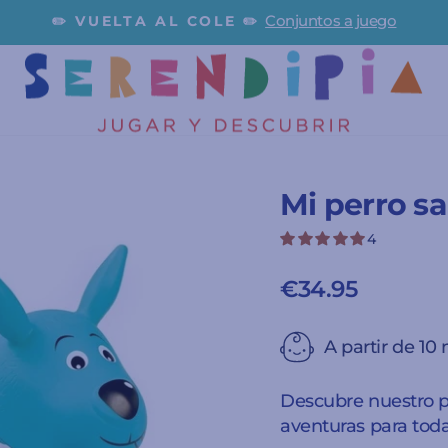
Conjuntos a juego
✏️ VUELTA AL COLE ✏️
diapositivas
pausa
Mi perro sa
4
€34.95
Precio
habitual
A partir de 10
Descubre nuestro p
aventuras para toda