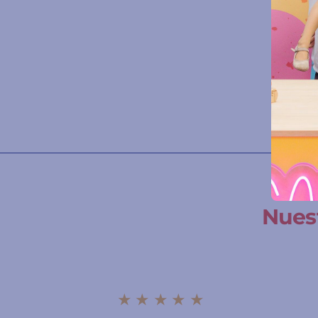
A
Í
q
Nuest
★★★★★