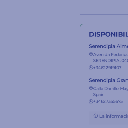
DISPONIBI
Serendipia Alm
Avenida Federico
SERENDIPIA, 040
+34622919107
Serendipia Gra
Calle Darrillo Ma
Spain
+34627355675
La informació