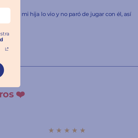
ero mi hija lo vio y no paró de jugar con él, así
stra
ad
ros ❤️
★★★★★