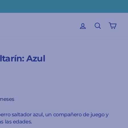
INICIAR SESIÓN
BUSCAR
CAR
ltarín: Azul
 meses
erro saltador azul, un compañero de juego y
s las edades.