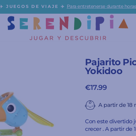
Para entretenerse durante hora
✈️ JUEGOS DE VIAJE ✈️
diapositivas
pausa
Pajarito Pi
Yokidoo
€17.99
Precio
habitual
A partir de 18
Con este divertido j
crecer . A partir de 