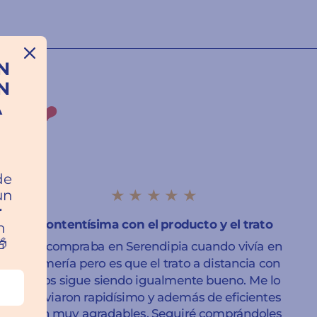
N
N
A
ros ❤️
a
de
★★★★★
un
r
Contentísima con el producto y el trato
n

Ya compraba en Serendipia cuando vivía en
Almería pero es que el trato a distancia con
ellos sigue siendo igualmente bueno. Me lo
enviaron rapidísimo y además de eficientes
son muy agradables. Seguiré comprándoles