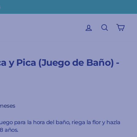
s
INICIAR SESIÓN
BUSCAR
CAR
ca y Pica (Juego de Baño) -
 meses
uego para la hora del baño, riega la flor y hazla
18 años.