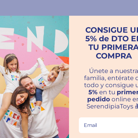
CONSIGUE U
5% de DTO E
TU PRIMER
ras familias hablan por nosot
COMPRA
Únete a nuestr
familia, entérate 
★★★★★
todo y consigue 
5%
en tu
prime
Inmejorable
pedido
online e
Trato excelente y envío súper rápido. Volveré
SerendipiaToys 
a comprar. Recomendable al 100%
Rosa María Gonzalez
Jaén