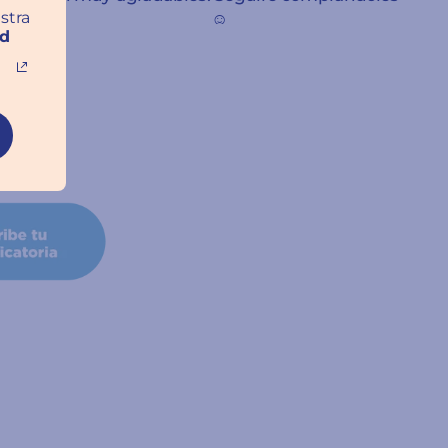
stra
☺️
ad
Sara Leticia Domínguez
Granada