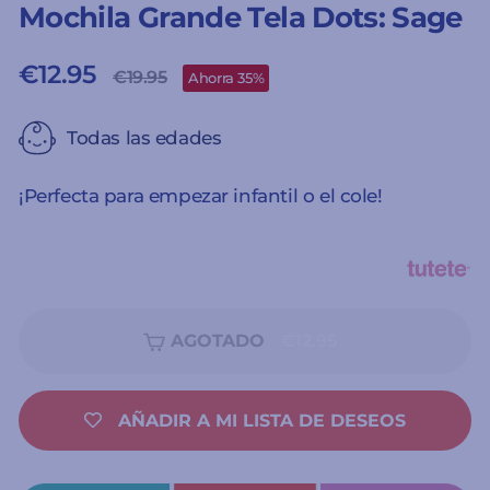
Mochila Grande Tela Dots: Sage
€12.95
Precio
Precio
€19.95
Ahorra 35%
habitual
de
oferta
Todas las edades
¡Perfecta para empezar infantil o el cole!
AGOTADO
€12.95
AÑADIR A MI LISTA DE DESEOS