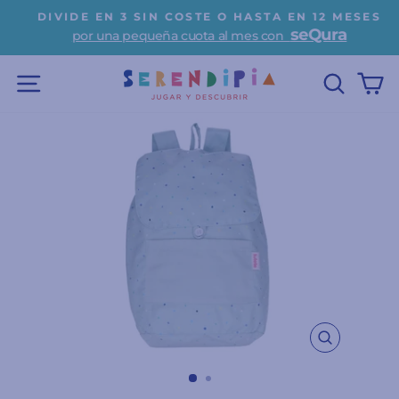
Ir
DIVIDE EN 3 SIN COSTE O HASTA EN 12 MESES
directamente
seQura
por una pequeña cuota al mes con
diapositivas
al
pausa
contenido
NAVEGACIÓN
BUSC
C
CERRAR
(ESC)