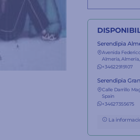
DISPONIBI
Serendipia Alm
Avenida Federic
Almería, Almería,
+34622919107
Serendipia Gra
Calle Darrillo Ma
Spain
+34627355675
La informació