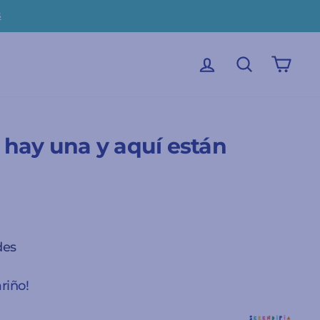
s
INICIAR SESIÓN
BUSCAR
CAR
 hay una y aquí están
des
ariño!