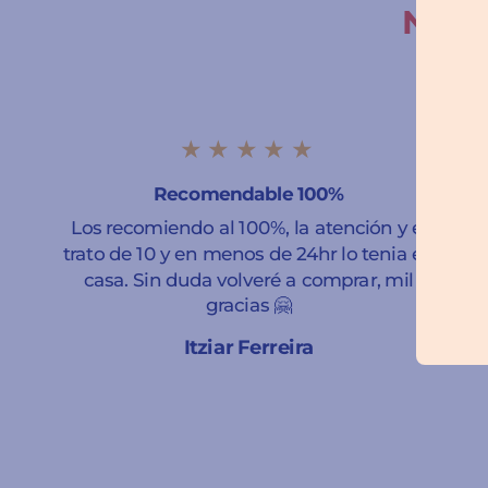
Nuest
★★★★★
Recomendable 100%
Los recomiendo al 100%, la atención y el
trato de 10 y en menos de 24hr lo tenia en
casa. Sin duda volveré a comprar, mil
gracias 🤗
Itziar Ferreira
A Coruña