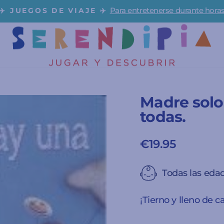
Para entretenerse durante hora
✈️ JUEGOS DE VIAJE ✈️
diapositivas
pausa
Madre solo
todas.
€19.95
Precio
habitual
Todas las eda
¡Tierno y lleno de c