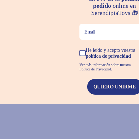
ras familias hablan por nosot
pedido
online en
SerendipiaToys 🎁
★★★★★
He leído y acepto vuestra
Inmejorable
política de privacidad
Trato excelente y envío súper rápido. Volveré
Ver más información sobre nuestra
Política de Privacidad.
a comprar. Recomendable al 100%
Rosa María Gonzalez
QUIERO UNIRME
Jaén