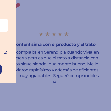
ros ❤️
★★★★★
Contentísima con el producto y el trato
Ya compraba en Serendipia cuando vivía en
Almería pero es que el trato a distancia con
ellos sigue siendo igualmente bueno. Me lo
enviaron rapidísimo y además de eficientes
son muy agradables. Seguiré comprándoles
☺️
Sara Leticia Domínguez
Granada