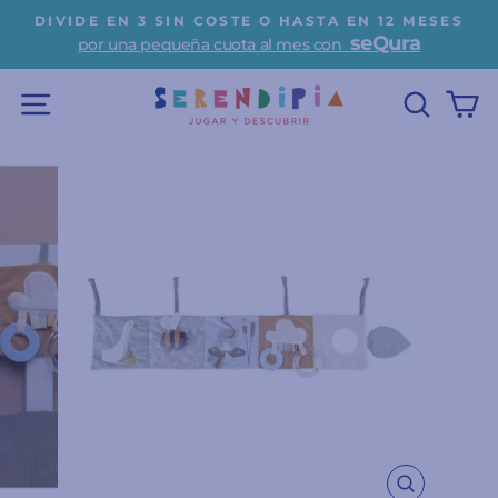
Ir
DIVIDE EN 3 SIN COSTE O HASTA EN 12 MESES
directamente
seQura
por una pequeña cuota al mes con
diapositivas
al
pausa
contenido
NAVEGACIÓN
BUSC
C