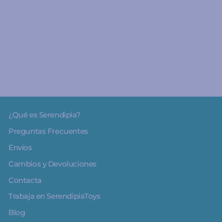
A partir de 0 años
Panel de Actividades
Little Farm - Little Dutch
€26.95
¿Qué es Serendipia?
Preguntas Frecuentes
Envíos
Cambios y Devoluciones
Contacta
Trabaja en SerendipiaToys
Blog