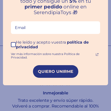
todo y consigue un
5%
en tu
primer pedido
online en
SerendipiaToys 🎁
Escribir una
reseña
He leído y acepto vuestra
política de
privacidad
Nuestras familias hablan por
Ver más información sobre nuestra Política de
Privacidad.
nosotros ❤️
QUIERO UNIRME
★★★★★
Inmejorable
Trato excelente y envío súper rápido.
Volveré a comprar. Recomendable al 100%