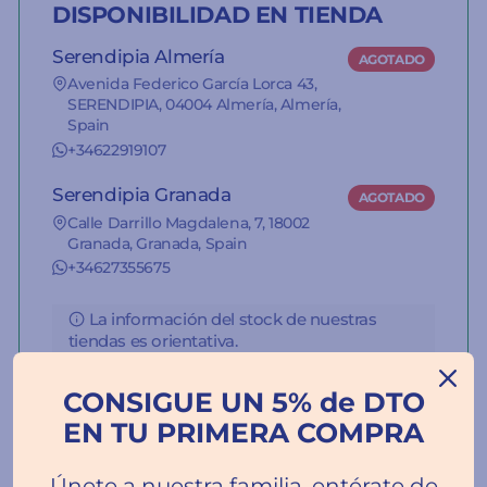
DISPONIBILIDAD EN TIENDA
Serendipia Almería
AGOTADO
Avenida Federico García Lorca 43,
SERENDIPIA, 04004 Almería, Almería,
Spain
+34622919107
Serendipia Granada
AGOTADO
Calle Darrillo Magdalena, 7, 18002
Granada, Granada, Spain
+34627355675
La información del stock de nuestras
tiendas es orientativa.
CONSIGUE UN 5% de DTO
EN TU PRIMERA COMPRA
Únete a nuestra familia, entérate de