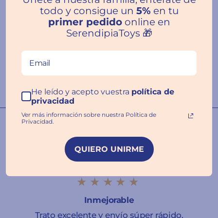
Reseñas de Clientes
todo y consigue un
5%
en tu
primer pedido
online en
SerendipiaToys 🎁
Escribir una
reseña
He leído y acepto vuestra
política de
privacidad
Ver más información sobre nuestra Política de
Privacidad.
Nuestras familias hablan por
nosotros ❤️
QUIERO UNIRME
★★★★★
Inmejorable
Trato excelente y envío súper rápido.