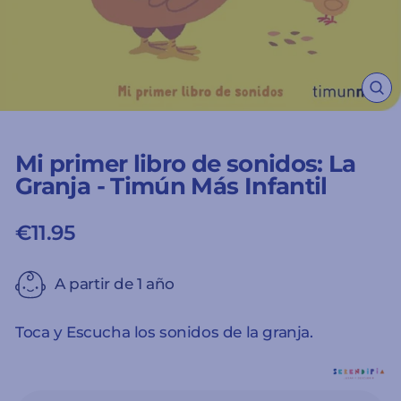
CE
(ES
Mi primer libro de sonidos: La
Granja - Timún Más Infantil
€11.95
Precio
habitual
A partir de 1 año
Toca y Escucha los sonidos de la granja.