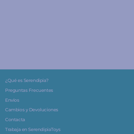
A partir de 1 año
Mi primer libro de
sonidos: La Granja -
Timún Más Infantil
€11.95
¿Qué es Serendipia?
Preguntas Frecuentes
Envíos
Cambios y Devoluciones
Contacta
Trabaja en SerendipiaToys