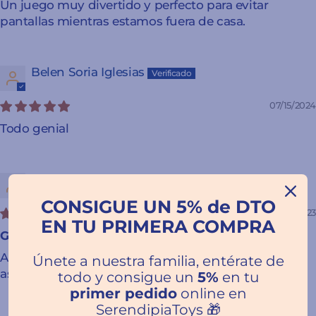
Un juego muy divertido y perfecto para evitar
pantallas mientras estamos fuera de casa.
Belen Soria Iglesias
07/15/2024
Todo genial
Irantzu Arbizu
CONSIGUE UN 5% de DTO
12/01/2023
EN TU PRIMERA COMPRA
Genial 100% recomendable
Atención y servicio estupendo. Muy amables y te
Únete a nuestra familia, entérate de
asesorarán muy bien!! Los recomiendo al 100%
todo y consigue un
5%
en tu
primer pedido
online en
SerendipiaToys 🎁