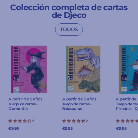
Colección completa de cartas
de Djeco
TODOS
A partir de 5 años
A partir de 5 años
A partir de
Juego de cartas -
Juego de cartas -
Juego de car
Diamoniak
Batasaurus
Piratatak - 
2
2
€9.95
€9.95
€9.95