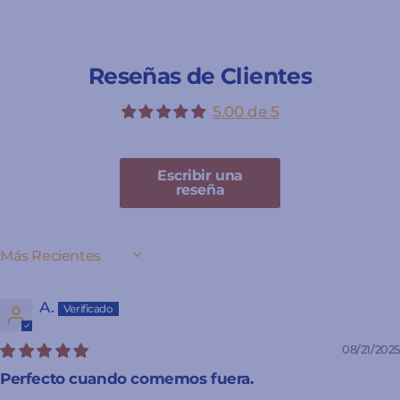
Reseñas de Clientes
5.00 de 5
Escribir una
reseña
SORT BY
A.
08/21/2025
Perfecto cuando comemos fuera.