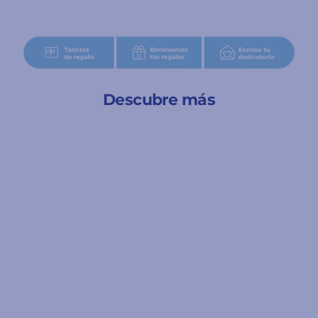
Descubre más
A partir de 5 años
Juego de cartas -
Piratatak - Djeco
4