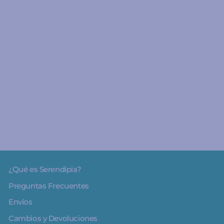
A partir de 2 años
Little Family - Juego de
Cartas - Djeco
2
€12.90
¿Qué es Serendipia?
Preguntas Frecuentes
Envíos
Cambios y Devoluciones