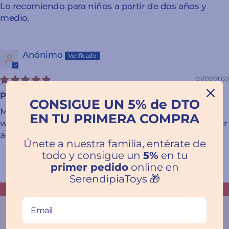
Lo recomiendo para niños a partir de dos años y
medio.
Anónimo
01/07/2022
Perfect
CONSIGUE UN 5% de DTO
Muy bien. Muy rápido. Y más económico que en la
EN TU PRIMERA COMPRA
web que empieza por A. Seguiremos comprando por
aquí porque tienen muchos juegos.
Únete a nuestra familia, entérate de
todo y consigue un
5%
en tu
primer pedido
online en
SerendipiaToys 🎁