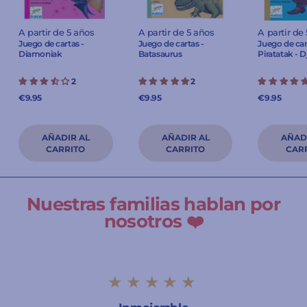
A partir de 5 años
A partir de 5 años
A partir de
Juego de cartas -
Juego de cartas -
Juego de car
Diamoniak
Batasaurus
Piratatak - 
2
2
€9.95
€9.95
€9.95
Nuestras familias hablan por
nosotros ❤️
★★★★★