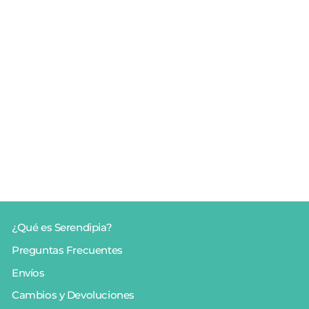
A partir de 7 años
Ikonikus - Juego de
cartas partygame
€12.95
¿Qué es Serendipia?
Preguntas Frecuentes
Envíos
Cambios y Devoluciones