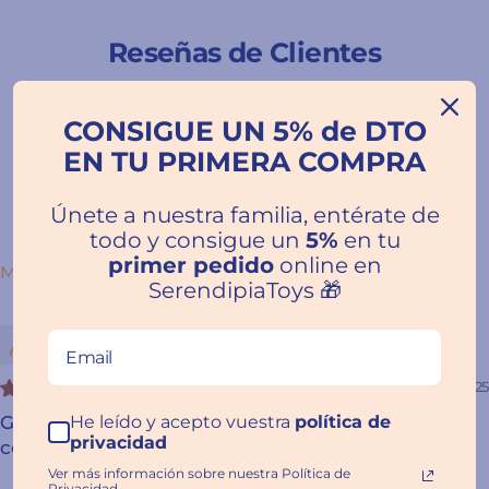
Reseñas de Clientes
5.00 de 5
CONSIGUE UN 5% de DTO
EN TU PRIMERA COMPRA
Escribir una
reseña
Únete a nuestra familia, entérate de
todo y consigue un
5%
en tu
primer pedido
online en
SORT BY
SerendipiaToys 🎁
Customer
06/01/2025
He leído y acepto vuestra
política de
Grabolo Monstruos Reverso - Juego de viaje de
privacidad
concentración y rapidez
Ver más información sobre nuestra Política de
Privacidad.