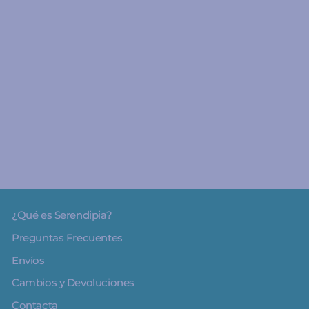
A partir de 3 años
Grabolo Monstruos
Reverso - Juego de viaje
de concentración y
rapidez
2
€14.99
¿Qué es Serendipia?
Preguntas Frecuentes
Envíos
Cambios y Devoluciones
Contacta