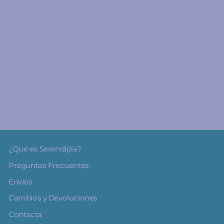
A partir de 4 años
Pegatinas: Monstruos -
Djeco
€3.90
¿Qué es Serendipia?
Preguntas Frecuentes
Envíos
Cambios y Devoluciones
Contacta