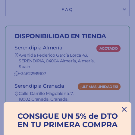
FAQ
DISPONIBILIDAD EN TIENDA
Serendipia Almería
AGOTADO
Avenida Federico García Lorca 43,
SERENDIPIA, 04004 Almería, Almería,
Spain
+34622919107
Serendipia Granada
¡ÚLTIMAS UNIDADES!
Calle Darrillo Magdalena, 7,
18002 Granada, Granada,
Spain
+34627355675
CONSIGUE UN 5% de DTO
EN TU PRIMERA COMPRA
La información del stock de nuestras
tiendas es orientativa.