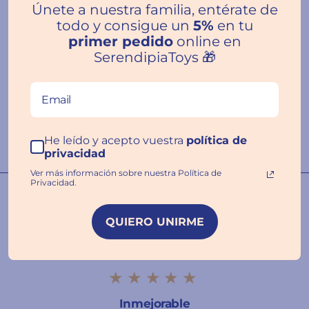
Únete a nuestra familia, entérate de
todo y consigue un
5%
en tu
primer pedido
online en
SerendipiaToys 🎁
Reseñas de Clientes
He leído y acepto vuestra
política de
privacidad
Ver más información sobre nuestra Política de
Privacidad.
Nuestras familias hablan por
nosotros ❤️
QUIERO UNIRME
★★★★★
Inmejorable