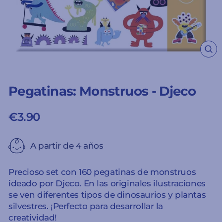
CE
(ES
Pegatinas: Monstruos - Djeco
€3.90
Precio
habitual
A partir de 4 años
Precioso set con 160 pegatinas de monstruos
ideado por Djeco. En las originales ilustraciones
se ven diferentes tipos de dinosaurios y plantas
silvestres. ¡Perfecto para desarrollar la
creatividad!