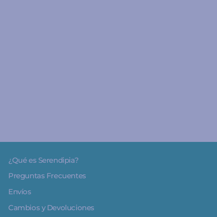
A partir de 4 años
Disfraz bombero - Great
Pretenders
€44.95
¿Qué es Serendipia?
Preguntas Frecuentes
Envíos
Cambios y Devoluciones