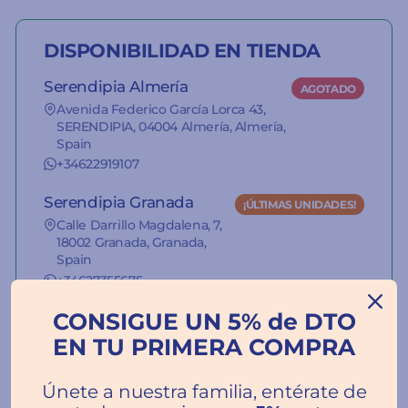
DISPONIBILIDAD EN TIENDA
Serendipia Almería
AGOTADO
Avenida Federico García Lorca 43,
SERENDIPIA, 04004 Almería, Almería,
Spain
+34622919107
Serendipia Granada
¡ÚLTIMAS UNIDADES!
Calle Darrillo Magdalena, 7,
18002 Granada, Granada,
Spain
+34627355675
CONSIGUE UN 5% de DTO
La información del stock de nuestras
EN TU PRIMERA COMPRA
tiendas es orientativa.
Únete a nuestra familia, entérate de