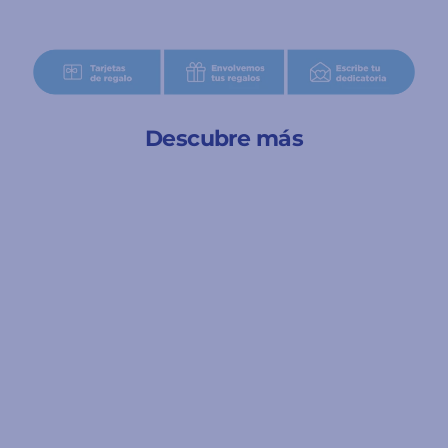
Descubre más
A partir de 1 año
¿De quién son estas
orejas? - Auzou
€14.96