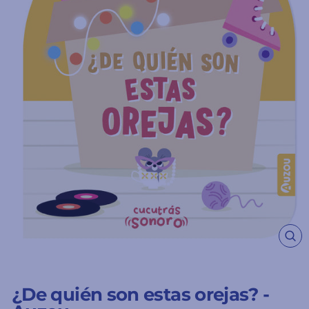
CE
(ES
¿De quién son estas orejas? -