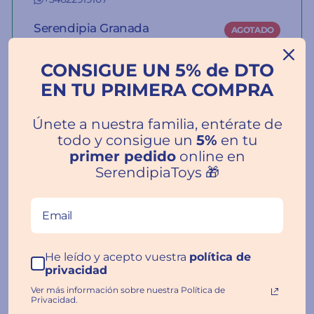
Serendipia Granada
AGOTADO
Calle Darrillo Magdalena, 7, 18002
Granada, Granada, Spain
CONSIGUE UN 5% de DTO
+34627355675
EN TU PRIMERA COMPRA
La información del stock de nuestras
Únete a nuestra familia, entérate de
tiendas es orientativa.
todo y consigue un
5%
en tu
primer pedido
online en
SerendipiaToys 🎁
Reseñas de Clientes
He leído y acepto vuestra
política de
privacidad
Ver más información sobre nuestra Política de
Privacidad.
Escribir una