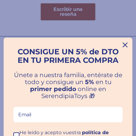
Escribir una
reseña
Nuestras familias hablan por
CONSIGUE UN 5% de DTO
nosotros ❤️
EN TU PRIMERA COMPRA
Únete a nuestra familia, entérate de
★★★★★
todo y consigue un
5%
en tu
primer pedido
online en
Inmejorable
SerendipiaToys 🎁
Trato excelente y envío súper rápido.
Volveré a comprar. Recomendable al 100%
Rosa María Gonzalez
Jaén
He leído y acepto vuestra
política de