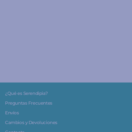
A partir de 8 años
Cesta Comunión (100%
Personalizable)
€0.00
¿Qué es Serendipia?
Preguntas Frecuentes
Envíos
Cambios y Devoluciones