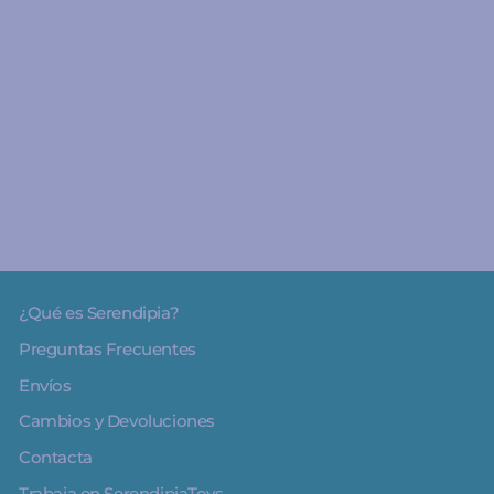
A partir de 3 años
Caja para crear:
Animales de la jungla -
Djeco
€33.90
¿Qué es Serendipia?
Preguntas Frecuentes
Envíos
Cambios y Devoluciones
Contacta
Trabaja en SerendipiaToys