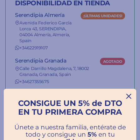
DISPONIBILIDAD EN TIENDA
Serendipia Almería
¡ÚLTIMAS UNIDADES!
Avenida Federico García
Lorca 43, SERENDIPIA,
04004 Almería, Almería,
Spain
+34622919107
Serendipia Granada
AGOTADO
Calle Darrillo Magdalena, 7, 18002
Granada, Granada, Spain
+34627355675
La información del stock de nuestras
CONSIGUE UN 5% de DTO
tiendas es orientativa.
EN TU PRIMERA COMPRA
Únete a nuestra familia, entérate de
todo y consigue un
5%
en tu