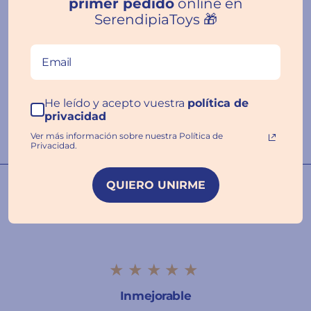
primer pedido
online en
SerendipiaToys 🎁
Reseñas de Clientes
Escribir una
He leído y acepto vuestra
política de
reseña
privacidad
Ver más información sobre nuestra Política de
Privacidad.
QUIERO UNIRME
Nuestras familias hablan por
nosotros ❤️
★★★★★
Inmejorable