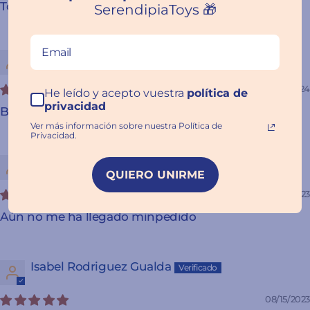
Todo un acierto
SerendipiaToys 🎁
Juan Santos Manzano
01/07/2024
He leído y acepto vuestra
política de
privacidad
Buildzi - Juego de velocidad y construcción
Ver más información sobre nuestra Política de
Privacidad.
Pilar Martinez caro
QUIERO UNIRME
11/30/2023
Aún no me ha llegado minpedido
Isabel Rodriguez Gualda
08/15/2023