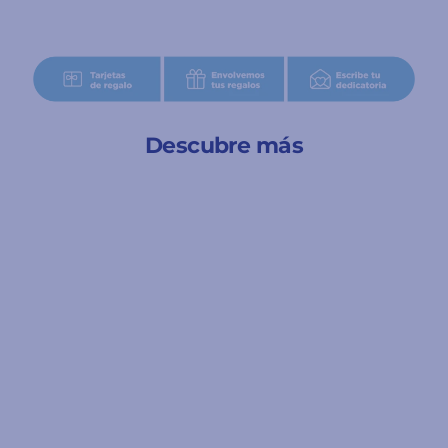
Descubre más
A partir de 6 años
Buildzi - Juego de
velocidad y
construcción
5