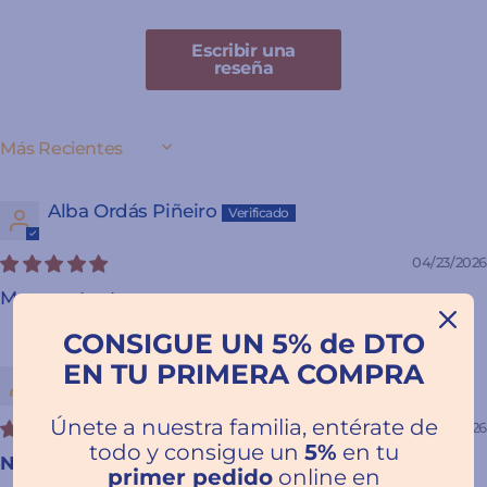
Escribir una
reseña
SORT BY
Alba Ordás Piñeiro
04/23/2026
Muy contenta
CONSIGUE UN 5% de DTO
EN TU PRIMERA COMPRA
Raquel González
Únete a nuestra familia, entérate de
03/19/2026
todo y consigue un
5%
en tu
Nos encanta
primer pedido
online en