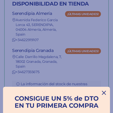
DISPONIBILIDAD EN TIENDA
Serendipia Almería
¡ÚLTIMAS UNIDADES!
Avenida Federico García
Lorca 43, SERENDIPIA,
04004 Almería, Almería,
Spain
+34622919107
Serendipia Granada
¡ÚLTIMAS UNIDADES!
Calle Darrillo Magdalena, 7,
18002 Granada, Granada,
Spain
+34627355675
La información del stock de nuestras
tiendas es orientativa.
CONSIGUE UN 5% de DTO
EN TU PRIMERA COMPRA