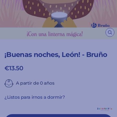
CE
(ES
¡Buenas noches, León! - Bruño
€13.50
Precio
habitual
A partir de 0 años
¿Listos para irnos a dormir?