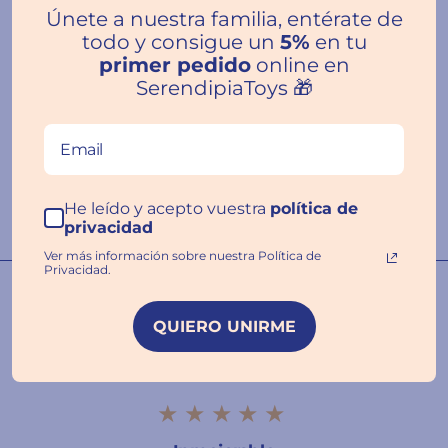
Únete a nuestra familia, entérate de
todo y consigue un
5%
en tu
Reseñas de Clientes
primer pedido
online en
SerendipiaToys 🎁
Escribir una
reseña
He leído y acepto vuestra
política de
privacidad
Ver más información sobre nuestra Política de
Privacidad.
Nuestras familias hablan por
nosotros ❤️
QUIERO UNIRME
★★★★★