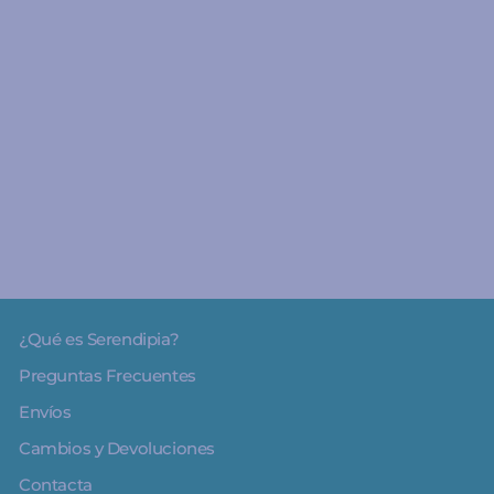
A partir de 0 años
¡Buenas noches, León! -
Bruño
€13.50
¿Qué es Serendipia?
Preguntas Frecuentes
Envíos
Cambios y Devoluciones
Contacta