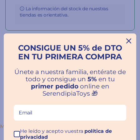
La información del stock de nuestras
tiendas es orientativa.
CONSIGUE UN 5% de DTO
EN TU PRIMERA COMPRA
Reseñas de Clientes
Únete a nuestra familia, entérate de
5.00 de 5
todo y consigue un
5%
en tu
primer pedido
online en
SerendipiaToys 🎁
Escribir una
reseña
SORT BY
He leído y acepto vuestra
política de
privacidad