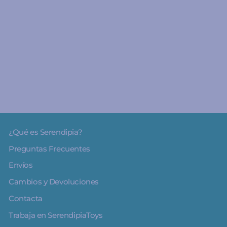
A partir de 5 años
Aprender a Leer en la
Escuela de Monstruos 8:
Emociones de colores -
Montena
1
€7.95
¿Qué es Serendipia?
Preguntas Frecuentes
Envíos
Cambios y Devoluciones
Contacta
Trabaja en SerendipiaToys