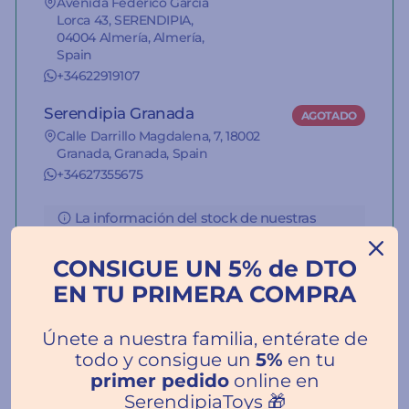
Avenida Federico García
Lorca 43, SERENDIPIA,
04004 Almería, Almería,
Spain
+34622919107
Serendipia Granada
AGOTADO
Calle Darrillo Magdalena, 7, 18002
Granada, Granada, Spain
+34627355675
La información del stock de nuestras
tiendas es orientativa.
CONSIGUE UN 5% de DTO
EN TU PRIMERA COMPRA
Únete a nuestra familia, entérate de
todo y consigue un
5%
en tu
Reseñas de Clientes
primer pedido
online en
SerendipiaToys 🎁