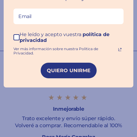
Escribir una
reseña
He leído y acepto vuestra
política de
privacidad
Ver más información sobre nuestra Política de
Privacidad.
Nuestras familias hablan por
nosotros ❤️
QUIERO UNIRME
★★★★★
Inmejorable
Trato excelente y envío súper rápido.
Volveré a comprar. Recomendable al 100%
Rosa María Gonzalez