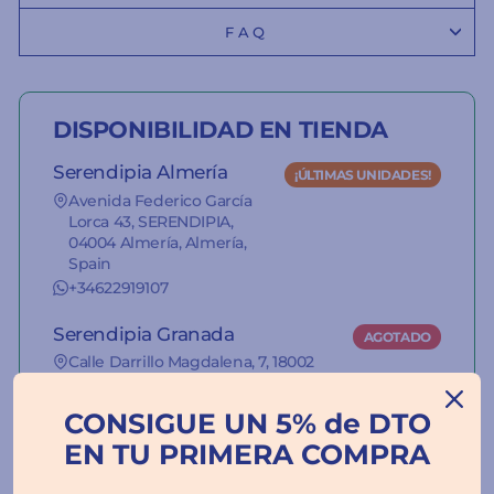
FAQ
DISPONIBILIDAD EN TIENDA
Serendipia Almería
¡ÚLTIMAS UNIDADES!
Avenida Federico García
Lorca 43, SERENDIPIA,
04004 Almería, Almería,
Spain
+34622919107
Serendipia Granada
AGOTADO
Calle Darrillo Magdalena, 7, 18002
Granada, Granada, Spain
+34627355675
CONSIGUE UN 5% de DTO
EN TU PRIMERA COMPRA
La información del stock de nuestras
tiendas es orientativa.