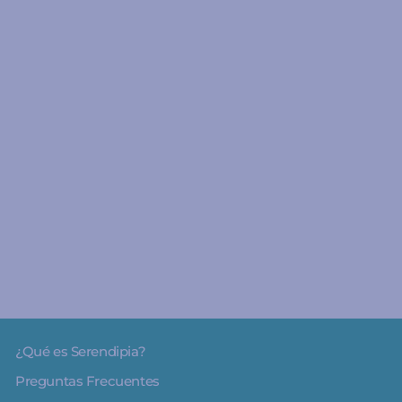
A partir de 3 años
Abracadabra Cole de
magia para aprender a
leer, 1. Esta fiesta...
¡Apesta! - Bruño
€7.95
¿Qué es Serendipia?
Preguntas Frecuentes