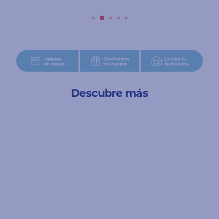
Descubre más
Novedad 💖
Agotado
A partir de 3 años
Gracias Profe - Timun
Más Infantil