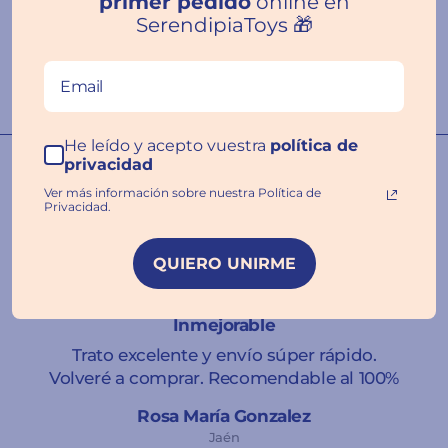
primer pedido
online en
SerendipiaToys 🎁
Escribir una
reseña
He leído y acepto vuestra
política de
privacidad
Nuestras familias hablan por
nosotros ❤️
Ver más información sobre nuestra Política de
Privacidad.
QUIERO UNIRME
★★★★★
Inmejorable
Trato excelente y envío súper rápido.
Volveré a comprar. Recomendable al 100%
Rosa María Gonzalez
Jaén