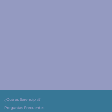
A partir de 6 meses
Papá dice - Jaguar
Ediciones
4
€9.00
¿Qué es Serendipia?
Preguntas Frecuentes