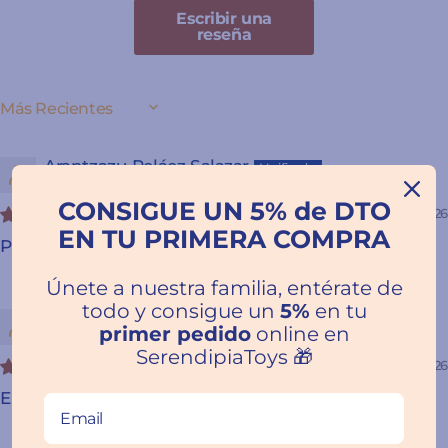
Escribir una
reseña
SORT BY
Arantzazu Peláez Salazar
CONSIGUE UN 5% de DTO
05/22/2026
EN TU PRIMERA COMPRA
Papá dice - Jaguar Ediciones
Únete a nuestra familia, entérate de
todo y consigue un
5%
en tu
Marta C.A.
primer pedido
online en
SerendipiaToys 🎁
03/22/2026
El cuento es precioso y la atención estupenda