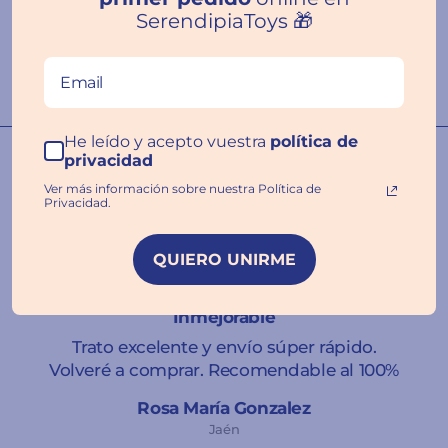
SerendipiaToys 🎁
Escribir una
reseña
He leído y acepto vuestra
política de
Nuestras familias hablan por
privacidad
nosotros ❤️
Ver más información sobre nuestra Política de
Privacidad.
QUIERO UNIRME
★★★★★
Inmejorable
Trato excelente y envío súper rápido.
Volveré a comprar. Recomendable al 100%
Rosa María Gonzalez
Jaén