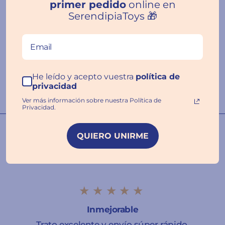
primer pedido
online en
Reseñas de Clientes
SerendipiaToys 🎁
Escribir una
He leído y acepto vuestra
política de
reseña
privacidad
Ver más información sobre nuestra Política de
Privacidad.
Nuestras familias hablan por
QUIERO UNIRME
nosotros ❤️
★★★★★
Inmejorable
Trato excelente y envío súper rápido.