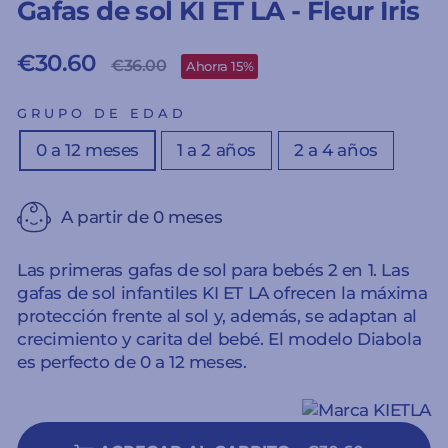
Gafas de sol KI ET LA - Fleur Iris
€30.60
Precio
Precio
€36.00
Ahorra 15%
habitual
de
oferta
GRUPO DE EDAD
0 a 12 meses
1 a 2 años
2 a 4 años
A partir de 0 meses
Las primeras gafas de sol para bebés 2 en 1. Las
gafas de sol infantiles KI ET LA ofrecen la máxima
protección frente al sol y, además, se adaptan al
crecimiento y carita del bebé. El modelo Diabola
es perfecto de 0 a 12 meses.