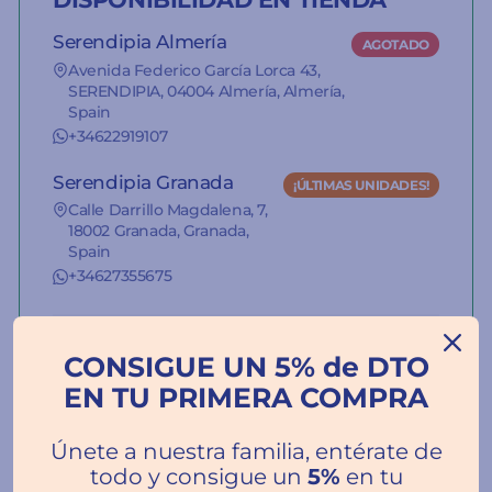
Serendipia Almería
AGOTADO
Avenida Federico García Lorca 43,
SERENDIPIA, 04004 Almería, Almería,
Spain
+34622919107
Serendipia Granada
¡ÚLTIMAS UNIDADES!
Calle Darrillo Magdalena, 7,
18002 Granada, Granada,
Spain
+34627355675
La información del stock de nuestras
tiendas es orientativa.
CONSIGUE UN 5% de DTO
EN TU PRIMERA COMPRA
Únete a nuestra familia, entérate de
todo y consigue un
5%
en tu